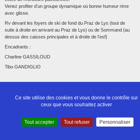
Venez profiter d'un groupe dynamique où bonne humeur rime
avec glisse.
Rv devant les foyers de ski de fond du Praz de Lys (tout de
suite à droite en arrivant au Praz de Lys) ou de Sommand (au
dessus des caisses principales et à droite de l'esf)
Encadrants :
Charline GASSILOUD
Tibo GANDIGLIO
Ce site utilise des cookies et vous donne le contrôle sur
ceux que vous souhaitez activer
Politique de confidentialité
Mentions légales
Contact
Tout accepter
Tout refuser
Personnaliser