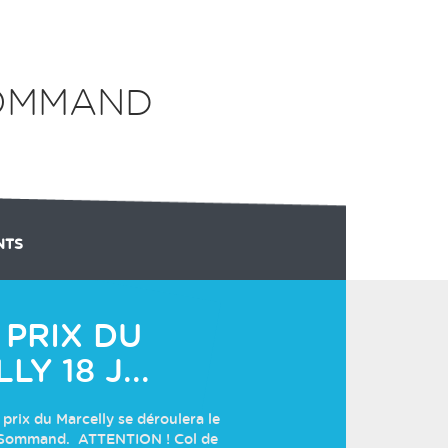
SOMMAND
NTS
ONS
GROUPE LOISIR ADOS/ADULTES
RÉSULTATS
PRIX DU
Y 18 J...
prix du Marcelly se déroulera le
à Sommand. ATTENTION ! Col de