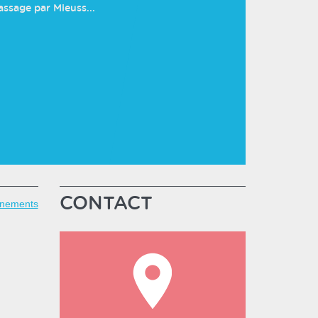
ssage par Mieuss...
CONTACT
ènements