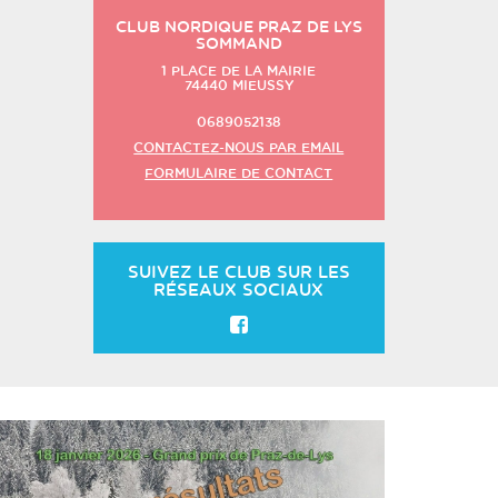
CLUB NORDIQUE PRAZ DE LYS
SOMMAND
1 PLACE DE LA MAIRIE
74440
MIEUSSY
0689052138
CONTACTEZ-NOUS PAR EMAIL
FORMULAIRE DE CONTACT
SUIVEZ LE CLUB SUR LES
RÉSEAUX SOCIAUX