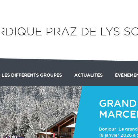
RDIQUE PRAZ DE LYS 
LES DIFFÉRENTS GROUPES
ACTUALITÉS
ÉVÈNEME
ULTATS GP DU MARCELLY
CLUB
PARTENAIRES
PRÉ CLUB
ADHÉSION
GROUPE LONGUE DISTANCE
CALENDRIER DES COMPÉTITI
GRAND 
MARCELL
Bonjour Le grand 
18 janvier 2026 