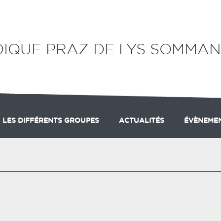
IQUE PRAZ DE LYS SOMMA
LES DIFFÉRENTS GROUPES
ACTUALITÉS
ÉVÈNEME
ULTATS GP DU MARCELLY
CLUB
PARTENAIRES
PRÉ CLUB
ADHÉSION
GROUPE LONGUE DISTANCE
CALENDRIER DES COMPÉTITI