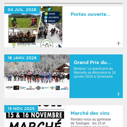
04
JUIL.
2026
Portes ouverte...
En
savoir
18
JANV.
2026
plus
Grand Prix du...
Bonjour Le grand prix du
Marcelly se déroulera le 18
janvier 2026 à Sommand.
ATTENTIO...
En
savoir
15
NOV.
2025
plus
Marché des vins
Rendez-vous au gymnase
de Taninges les 15 et